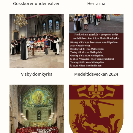
Gösskörer under valven
Herrarna
Visby domkyrka
Medeltidsveckan 2024