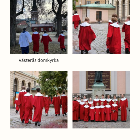
Västerås domkyrka