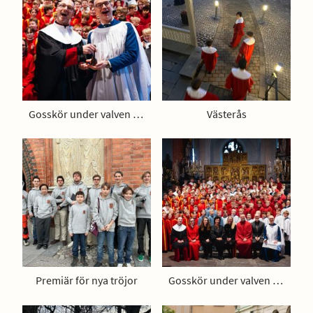
Gosskör under valven 2025
Västerås
Premiär för nya tröjor
Gosskör under valven 2025, Västerås domkyrka